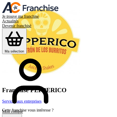
Je trouve ma franchise
Actualités
Devenir franchisé
Ma sélection
Franchise
PEPPERICO
Services aux entreprises
Cette franchise vous intéresse ?
Mon compte