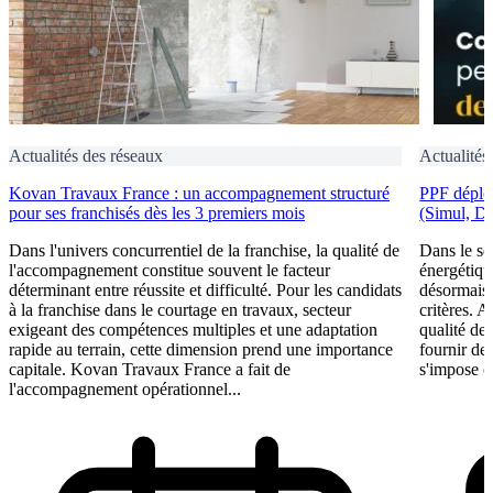
Actualités des réseaux
Actualités
Kovan Travaux France : un accompagnement structuré
PPF déploi
pour ses franchisés dès les 3 premiers mois
(Simul, D
Dans l'univers concurrentiel de la franchise, la qualité de
Dans le se
l'accompagnement constitue souvent le facteur
énergétiqu
déterminant entre réussite et difficulté. Pour les candidats
désormais 
à la franchise dans le courtage en travaux, secteur
critères. A
exigeant des compétences multiples et une adaptation
qualité de 
rapide au terrain, cette dimension prend une importance
fournir de
capitale. Kovan Travaux France a fait de
s'impose c
l'accompagnement opérationnel...