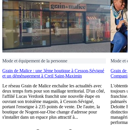
Mode et équipement de la personne
Mode et é
Grain de Malice : une 3ème boutique à Cesson-Sévigné
Grain de 
et un déménagement à Creil Saint-Maximin
Companies
Le réseau Grain de Malice enchaîne les actualités avec
L'obtentio
deux temps forts pour son maillage territorial. D'un côté,
toujours u
l'affilié Lucas Verdonk franchit une nouvelle étape en
franchise.
ouvrant son troisième magasin, à Cesson-Sévigné,
palmarès 
portant l'enseigne à 235 points de vente. De l'autre, la
Deloitte F
boutique de Nogent-sur-Oise change d'adresse pour
distinction
s'installer dans un espace plus attractif à...
managérial
performant