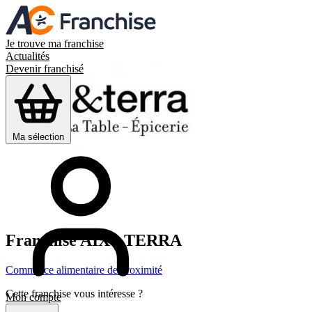
Je trouve ma franchise
Actualités
Devenir franchisé
Ma sélection
Franchise
AIX&TERRA
Commerce alimentaire de proximité
Cette franchise vous intéresse ?
Mon compte