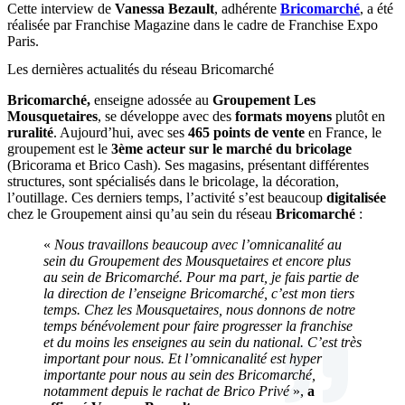
Cette interview de
Vanessa Bezault
, adhérente
Bricomarché
, a été
réalisée par Franchise Magazine dans le cadre de Franchise Expo
Paris.
Les dernières actualités du réseau Bricomarché
Bricomarché,
enseigne adossée au
Groupement Les
Mousquetaires
, se développe avec des
formats moyens
plutôt en
ruralité
. Aujourd’hui, avec ses
465 points de vente
en France, le
groupement est le
3ème acteur sur le marché du bricolage
(Bricorama et Brico Cash). Ses magasins, présentant différentes
structures, sont spécialisés dans le bricolage, la décoration,
l’outillage. Ces derniers temps, l’activité s’est beaucoup
digitalisée
chez le Groupement ainsi qu’au sein du réseau
Bricomarché
:
«
Nous travaillons beaucoup avec l’omnicanalité au
sein du Groupement des Mousquetaires et encore plus
au sein de Bricomarché. Pour ma part, je fais partie de
la direction de l’enseigne Bricomarché, c’est mon tiers
temps. Chez les Mousquetaires, nous donnons de notre
temps bénévolement pour faire progresser la franchise
et du moins les enseignes au sein du national. C’est très
important pour nous. Et l’omnicanalité est hyper
importante pour nous au sein des Bricomarché,
notamment depuis le rachat de Brico Privé
»,
a