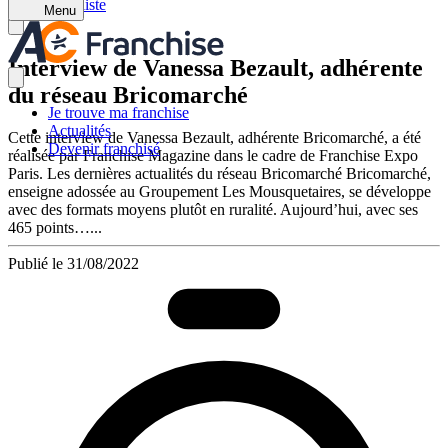
Retour à la liste
Menu
Interview de Vanessa Bezault, adhérente
du réseau Bricomarché
Je trouve ma franchise
Actualités
Cette interview de Vanessa Bezault, adhérente Bricomarché, a été
Devenir franchisé
réalisée par Franchise Magazine dans le cadre de Franchise Expo
Paris. Les dernières actualités du réseau Bricomarché Bricomarché,
enseigne adossée au Groupement Les Mousquetaires, se développe
avec des formats moyens plutôt en ruralité. Aujourd’hui, avec ses
465 points…...
Publié le 31/08/2022