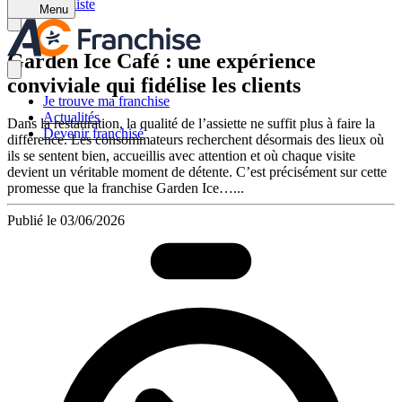
Retour à la liste
Menu
Garden Ice Café : une expérience
conviviale qui fidélise les clients
Je trouve ma franchise
Actualités
Dans la restauration, la qualité de l’assiette ne suffit plus à faire la
Devenir franchisé
différence. Les consommateurs recherchent désormais des lieux où
ils se sentent bien, accueillis avec attention et où chaque visite
devient un véritable moment de détente. C’est précisément sur cette
promesse que la franchise Garden Ice…...
Publié le 03/06/2026