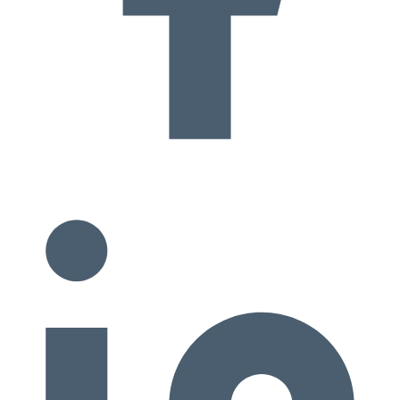
passante, le franchisé d’une enseigne de services doit en permanence
démarcher sa clientèle. Le travail commercial s’ajoute au travail
technique. Il est pourtant possible de démarrer dans ces conditions.
Tout dépend de l’objectif du franchisé. Il est certain pourtant qu’il y
a plus de franchisés multiples chez ceux qui choisissent la voie du
commerce en magasin. Ils réussissent plus souvent à ouvrir plusieurs
points de vente.
Encore une fois tout dépend de l’énergie et des
compétences de chacun
…