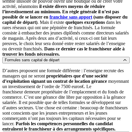
semble illusoire de pouvoir ouvrir une boutique ou de créer votre
activité, néanmoins
il existe divers moyens de réduire
l’investissement au minimum.
En règle générale il n’est pas
possible de se lancer en
franchise sans apport
(sans disposer du
capital de départ)
. Mais il existe
quelques exceptions
dans les
rares réseaux qui ont une pépinière de franchisés. La formule
consiste à embaucher des jeunes diplômés comme directeurs salariés
de magasin. Après deux ans d’activité, si ceux-ci ont fait leurs
preuves, le choix leur sera donné entre rester salariés de l’enseigne
ou devenir franchisés.
Dans ce dernier cas le franchiseur aide à
trouver les fonds nécessaires.
Formules sans capital de départ
D’autres proposent une formule différente : l’enseigne recrute des
managers qui ne seront
propriétaires que d’une société
d’exploitation signant un contrat de location gérance
moyennant
un investissement de l’ordre de 7500 euros€. Le
franchiseur demeure propriétaire de l’emplacement et du fonds de
commerce. C’est une gérance dite libre par opposition à la gérance
salariée. Il est possible que de telles formules se développent sur
d’autres secteurs. Une chose est certaine : beaucoup de franchiseurs
sont conscients que les jeunes entrepreneurs et les jeunes
commerçants n’ont pas toujours les capitaux nécessaires pour se
lancer.
Parfois les compétences personnelles du candidat
entraînent le franchiseur à des arrangements spécifiques.