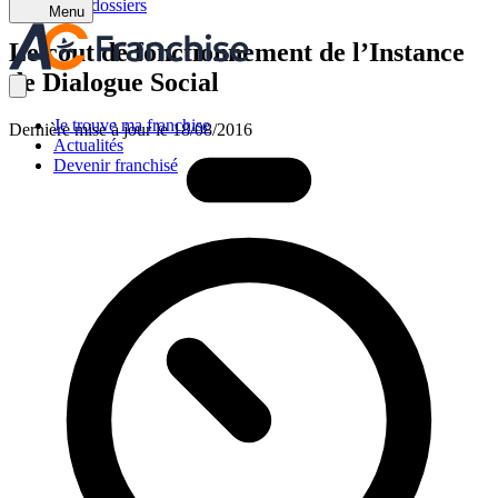
Retour aux dossiers
Menu
Le cout de fonctionnement de l’Instance
de Dialogue Social
Je trouve ma franchise
Dernière mise à jour le 18/08/2016
Actualités
Devenir franchisé