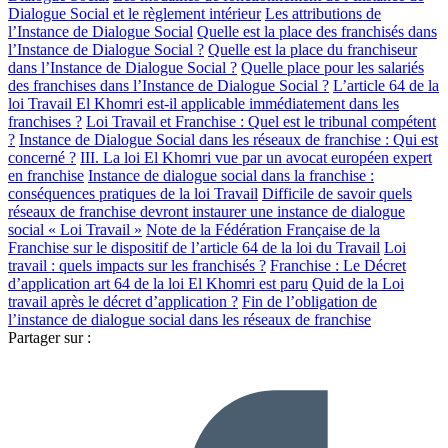
Dialogue Social et le règlement intérieur
Les attributions de
l’Instance de Dialogue Social
Quelle est la place des franchisés dans
l’Instance de Dialogue Social ?
Quelle est la place du franchiseur
dans l’Instance de Dialogue Social ?
Quelle place pour les salariés
des franchises dans l’Instance de Dialogue Social ?
L’article 64 de la
loi Travail El Khomri est-il applicable immédiatement dans les
franchises ?
Loi Travail et Franchise : Quel est le tribunal compétent
?
Instance de Dialogue Social dans les réseaux de franchise : Qui est
concerné ?
III. La loi El Khomri vue par un avocat européen expert
en franchise
Instance de dialogue social dans la franchise :
conséquences pratiques de la loi Travail
Difficile de savoir quels
réseaux de franchise devront instaurer une instance de dialogue
social « Loi Travail »
Note de la Fédération Française de la
Franchise sur le dispositif de l’article 64 de la loi du Travail
Loi
travail : quels impacts sur les franchisés ?
Franchise : Le Décret
d’application art 64 de la loi El Khomri est paru
Quid de la Loi
travail après le décret d’application ?
Fin de l’obligation de
l’instance de dialogue social dans les réseaux de franchise
Partager sur :