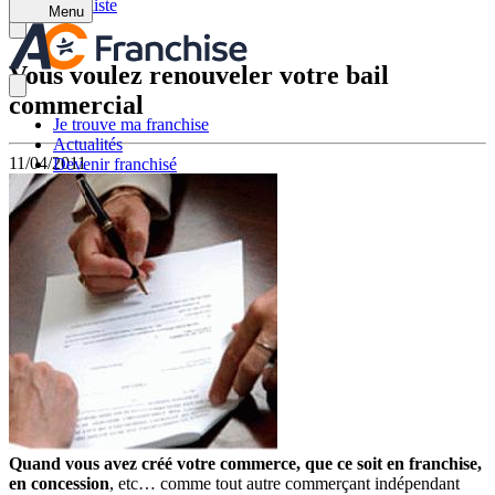
Retour à la liste
Menu
Vous voulez renouveler votre bail
commercial
Je trouve ma franchise
Actualités
11/04/2011
Devenir franchisé
Quand vous avez créé votre commerce, que ce soit en franchise,
en concession
, etc… comme tout autre commerçant indépendant