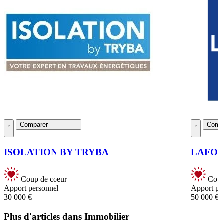
Comparer
Comp
ISOLATION BY TRYBA
LAFO
Coup de coeur
Coup
Apport personnel
Apport pe
30 000 €
50 000 €
Plus d'articles dans Immobilier