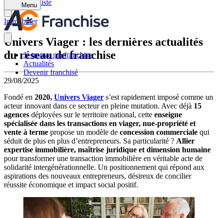
Retour à la liste
Menu
Immobilier
Univers Viager : les dernières actualités
du réseau de franchise
Je trouve ma franchise
Actualités
Devenir franchisé
29/08/2025
Fondé en
2020,
Univers Viager
s’est rapidement imposé comme un
acteur innovant dans ce secteur en pleine mutation. Avec déjà
15
agences
déployées sur le territoire national, cette
enseigne
spécialisée dans les transactions en viager, nue-propriété et
vente à terme
propose un modèle de
concession commerciale
qui
séduit de plus en plus d’entrepreneurs. Sa particularité ?
Allier
expertise immobilière, maîtrise juridique et dimension humaine
pour transformer une transaction immobilière en véritable acte de
solidarité intergénérationnelle. Un positionnement qui répond aux
aspirations des nouveaux entrepreneurs, désireux de concilier
réussite économique et impact social positif.