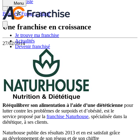
Retour à la liste
Menu
Beauté – Forme – Santé
Une franchise en croissance
Je trouve ma franchise
Actualités
27/02/2014
Devenir franchisé
Rééquilibrer son alimentation à l’aide d’une diététicienne
pour
lutter contre les problèmes de surpoids et d’obésité, est le
service proposé par la
franchise Naturhouse
, spécialisée dans la
diététique, à ses clients.
Naturhouse publie des résultats 2013 et en est satisfait grâce
au développement de son réseau et de son chiffre