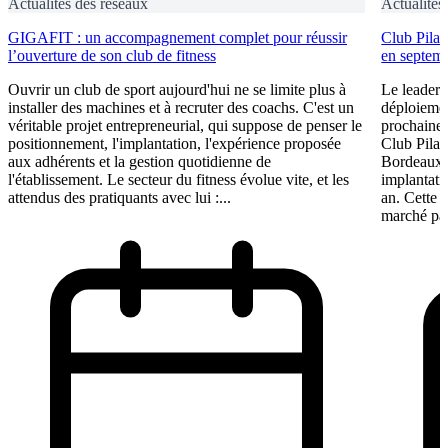
Actualités des réseaux
Actualités
GIGAFIT : un accompagnement complet pour réussir
Club Pilat
l’ouverture de son club de fitness
en septem
Ouvrir un club de sport aujourd'hui ne se limite plus à
Le leader 
installer des machines et à recruter des coachs. C'est un
déploiement
véritable projet entrepreneurial, qui suppose de penser le
prochaine 
positionnement, l'implantation, l'expérience proposée
Club Pilat
aux adhérents et la gestion quotidienne de
Bordeaux 
l'établissement. Le secteur du fitness évolue vite, et les
implantati
attendus des pratiquants avec lui :...
an. Cette 
marché par