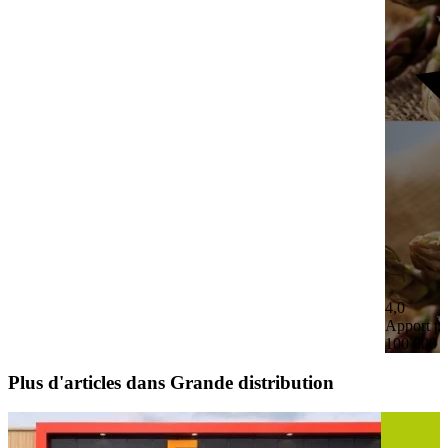
4,0
Apport pe
100 000 
Plus d'articles dans Grande distribution