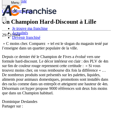
Retour à la liste
Menu
Grande distribution
Un Champion Hard-Discount à Lille
Je trouve ma franchise
Actualités
29/12/2004
Devenir franchisé
» C moins cher. Comparez » tel est le slogan du magasin testé par
l’enseigne dans un quartier populaire de la ville.
Depuis ce dernier été le Champion de Fives a évolué vers une
formule hard-discount. Le décor intérieur est clair : des PLV de 4m
sur 6m de couleur rouge reprennent cette certitude : » Si vous
trouvez moins cher, on vous rembourse dix fois la différence « …
De nombreux produits sont présentés sur les palettes, liquides,
aliments pour animaux domestiques, promotions sont installés dans
des racks comme dans un entrepôt et atteignent une hauteur de 4m.
Désormais cet hyper propose 9000 références soit deux fois moins
que dans un Champion habituel.
Dominique Deslandes
Partager sur :