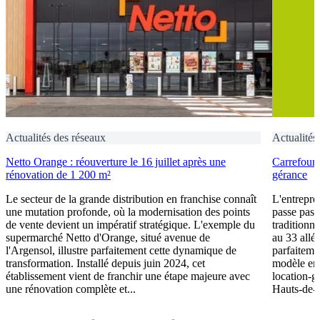
Actualités des réseaux
Actualités
Netto Orange : réouverture le 16 juillet après une
Carrefour 
rénovation de 1 200 m²
gérance
Le secteur de la grande distribution en franchise connaît
L'entrepre
une mutation profonde, où la modernisation des points
passe pas 
de vente devient un impératif stratégique. L'exemple du
traditionn
supermarché Netto d'Orange, situé avenue de
au 33 allé
l'Argensol, illustre parfaitement cette dynamique de
parfaiteme
transformation. Installé depuis juin 2024, cet
modèle en
établissement vient de franchir une étape majeure avec
location-g
une rénovation complète et...
Hauts-de-Se