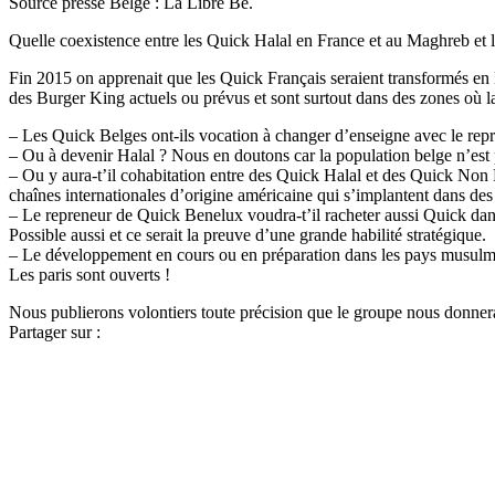
Source presse Belge : La Libre Be.
Quelle coexistence entre les Quick Halal en France et au Maghreb et 
Fin 2015 on apprenait que les Quick Français seraient transformés en
des Burger King actuels ou prévus et sont surtout dans des zones où 
– Les Quick Belges ont-ils vocation à changer d’enseigne avec le repr
– Ou à devenir Halal ? Nous en doutons car la population belge n’est
– Ou y aura-t’il cohabitation entre des Quick Halal et des Quick Non H
chaînes internationales d’origine américaine qui s’implantent dans d
– Le repreneur de Quick Benelux voudra-t’il racheter aussi Quick dans
Possible aussi et ce serait la preuve d’une grande habilité stratégique.
– Le développement en cours ou en préparation dans les pays musulmans
Les paris sont ouverts !
Nous publierons volontiers toute précision que le groupe nous donner
Partager sur :