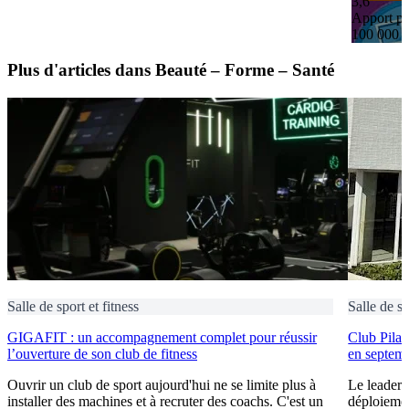
3,6
Apport pe
100 000 
Plus d'articles dans Beauté – Forme – Santé
Salle de sport et fitness
Salle de sp
GIGAFIT : un accompagnement complet pour réussir
Club Pilat
l’ouverture de son club de fitness
en septem
Ouvrir un club de sport aujourd'hui ne se limite plus à
Le leader 
installer des machines et à recruter des coachs. C'est un
déploiement