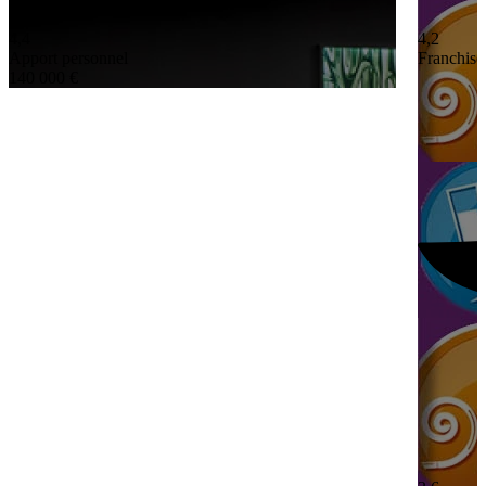
4,4
4,2
Apport personnel
Franchisé
140 000 €