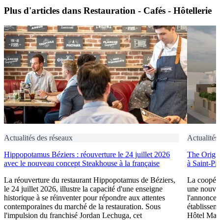
Plus d'articles dans Restauration - Cafés - Hôtellerie
Actualités des réseaux
Actualités
Hippopotamus Béziers : réouverture le 24 juillet 2026
The Origin
avec le nouveau concept Steakhouse à la française
à Saint-Pi
La réouverture du restaurant Hippopotamus de Béziers,
La coopéra
le 24 juillet 2026, illustre la capacité d'une enseigne
une nouve
historique à se réinventer pour répondre aux attentes
l'annonce 
contemporaines du marché de la restauration. Sous
établissem
l'impulsion du franchisé Jordan Lechuga, cet
Hôtel Mana