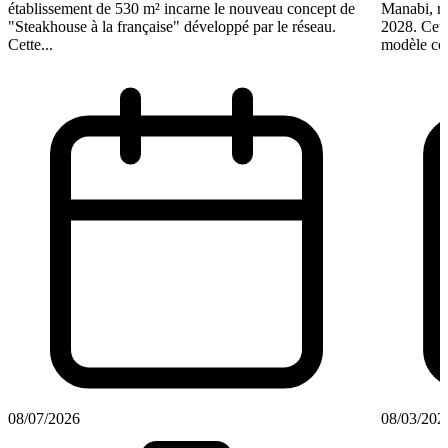
établissement de 530 m² incarne le nouveau concept de
Manabi, rej
"Steakhouse à la française" développé par le réseau.
2028. Cett
Cette...
modèle coo
08/07/2026
08/03/202