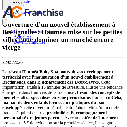
Retour à la liste
Menu
Beauté – Forme – Santé
Ouverture d’un nouvel établissement à
Brétignolles: Hauméa mise sur les petites
Je trouve ma franchise
Actualités
villes pour dominer un marché encore
Devenir franchisé
vierge
22/05/2026
Le réseau Hauméa Baby Spa poursuit son développement
territorial avec l’inauguration d’un nouvel établissement à
Brétignolles, dans le département des Deux-Sèvres.
Cette
implantation, située à 15 minutes de Bressuire, illustre une tendance
émergente dans l’univers de la franchise :
l’essor des concepts de
bien-être ultra-spécialisés en zone périurbaine
. Portée par
Célia,
maman de deux enfants formée aux pratiques du bain
enveloppé
, cette ouverture témoigne de l’attractivité d’un modèle
franchisé qui mise sur
la proximité et l’accompagnement
personnalisé des jeunes parents
. Avec une
offre de lancement
proposant 15 € de réduction sur la première séance, l’enseigne