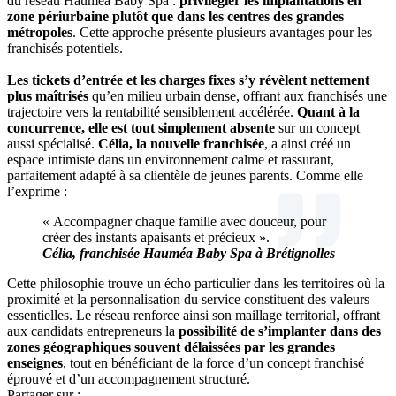
du réseau Hauméa Baby Spa :
privilégier les implantations en
zone périurbaine plutôt que dans les centres des grandes
métropoles
. Cette approche présente plusieurs avantages pour les
franchisés potentiels.
Les tickets d’entrée et les charges fixes s’y révèlent nettement
plus maîtrisés
qu’en milieu urbain dense, offrant aux franchisés une
trajectoire vers la rentabilité sensiblement accélérée.
Quant à la
concurrence, elle est tout simplement absente
sur un concept
aussi spécialisé.
Célia, la nouvelle franchisée
, a ainsi créé un
espace intimiste dans un environnement calme et rassurant,
parfaitement adapté à sa clientèle de jeunes parents. Comme elle
l’exprime :
« Accompagner chaque famille avec douceur, pour
créer des instants apaisants et précieux ».
Célia, franchisée Hauméa Baby Spa à Brétignolles
Cette philosophie trouve un écho particulier dans les territoires où la
proximité et la personnalisation du service constituent des valeurs
essentielles. Le réseau renforce ainsi son maillage territorial, offrant
aux candidats entrepreneurs la
possibilité de s’implanter dans des
zones géographiques souvent délaissées par les grandes
enseignes
, tout en bénéficiant de la force d’un concept franchisé
éprouvé et d’un accompagnement structuré.
Partager sur :