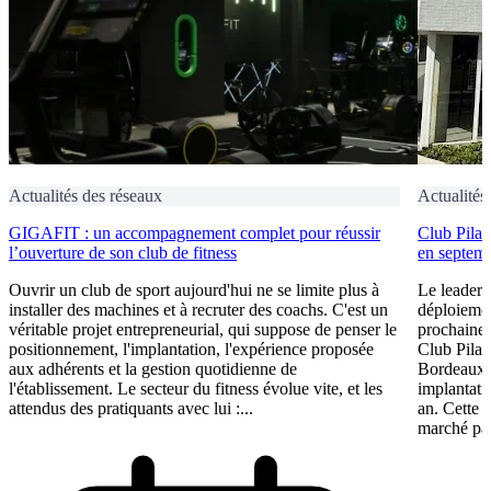
Actualités des réseaux
Actualités
GIGAFIT : un accompagnement complet pour réussir
Club Pilat
l’ouverture de son club de fitness
en septem
Ouvrir un club de sport aujourd'hui ne se limite plus à
Le leader 
installer des machines et à recruter des coachs. C'est un
déploiement
véritable projet entrepreneurial, qui suppose de penser le
prochaine 
positionnement, l'implantation, l'expérience proposée
Club Pilat
aux adhérents et la gestion quotidienne de
Bordeaux 
l'établissement. Le secteur du fitness évolue vite, et les
implantati
attendus des pratiquants avec lui :...
an. Cette 
marché par