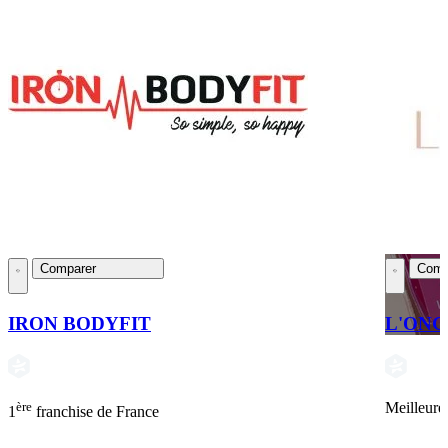
Comparer
Comp
IRON BODYFIT
L'ONG
ère
Meilleure
1
franchise de France