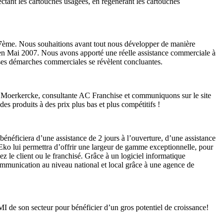
ectant les cartouches usagées, en régénérant les cartouches
 17ème. Nous souhaitions avant tout nous développer de manière
se en Mai 2007. Nous avons apporté une réelle assistance commerciale à
t ses démarches commerciales se révèlent concluantes.
 Moerkercke, consultante AC Franchise et communiquons sur le site
s produits à des prix plus bas et plus compétitifs !
 bénéficiera d’une assistance de 2 jours à l’ouverture, d’une assistance
Eko lui permettra d’offrir une largeur de gamme exceptionnelle, pour
z le client ou le franchisé. Grâce à un logiciel informatique
communication au niveau national et local grâce à une agence de
de son secteur pour bénéficier d’un gros potentiel de croissance!