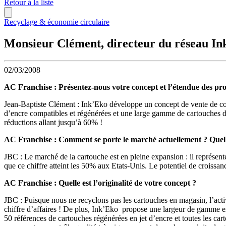
Retour à la liste
Recyclage & économie circulaire
Monsieur Clément, directeur du réseau Ink
02/03/2008
AC Franchise : Présentez-nous votre concept et l’étendue des pr
Jean-Baptiste Clément : Ink’Eko développe un concept de vente de con
d’encre compatibles et régénérées et une large gamme de cartouches de
réductions allant jusqu’à 60% !
AC Franchise : Comment se porte le marché actuellement ? Quelle
JBC : Le marché de la cartouche est en pleine expansion : il représent
que ce chiffre atteint les 50% aux Etats-Unis. Le potentiel de croiss
AC Franchise : Quelle est l’originalité de votre concept ?
JBC : Puisque nous ne recyclons pas les cartouches en magasin, l’activ
chiffre d’affaires ! De plus, Ink’Eko propose une largeur de gamme ex
50 références de cartouches régénérées en jet d’encre et toutes les ca