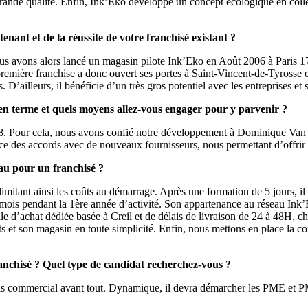
 grande qualité. Enfin, Ink’Eko développe un concept écologique en coll
ant et de la réussite de votre franchisé existant ?
Nous avons alors lancé un magasin pilote Ink’Eko en Août 2006 à Paris
La première franchise a donc ouvert ses portes à Saint-Vincent-de-Tyros
 D’ailleurs, il bénéficie d’un très gros potentiel avec les entreprises e
en terme et quels moyens allez-vous engager pour y parvenir ?
08. Pour cela, nous avons confié notre développement à Dominique Van
ce des accords avec de nouveaux fournisseurs, nous permettant d’offrir de
eau pour un franchisé ?
limitant ainsi les coûts au démarrage. Après une formation de 5 jours, il
 mois pendant la 1ère année d’activité. Son appartenance au réseau Ink’
e d’achat dédiée basée à Creil et de délais de livraison de 24 à 48H, che
ts et son magasin en toute simplicité. Enfin, nous mettons en place la 
anchisé ? Quel type de candidat recherchez-vous ?
s commercial avant tout. Dynamique, il devra démarcher les PME et PMI 