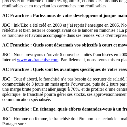
process et un contrôle qualité très rigoureux, et donc des produits de
réutilisables et en recyclant les cartouches non réutilisables.
AC Franchise : Parlez-nous de votre développement jusque mainten
JBC : Ink’Eko a été créé en 2003 et j’ai repris l’enseigne en 2006. 
réfléchie et bien tester le concept avant de le lancer en franchise ! 
ce franchisé et l’avons accompagné dans ses rendez-vous d’entreprises.
AC Franchise : Quels sont désormais vos objectifs à court et moy
JBC : Nous prévoyons d’ouvrir 6 nouvelles unités franchisées en 20
Internet
www.ac-franchise.com
. Parallèlement, nous avons mis en pla
AC Franchise : Quels sont les avantages spécifiques de votre rés
JBC : Tout d’abord, le franchisé n’a pas besoin de recruter de salarié, 
commerciale de 3 jours un mois après l’ouverture, puis de 2 jours par
une marge brute pouvant aller jusqu’à 70%, et de profiter d’une central
spécifique, le franchisé pourra gérer ses stocks, ses approvisionnemen
communication spécialisée.
AC Franchise : En échange, quels efforts demandez-vous à un fr
JBC : Homme ou femme, le franchisé doit être non pas technicien mai
Partager sur :