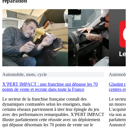
réparation
Automobile, moto, cycle
Automobil
X’PERT IMPACT : une franchise qui dépasse les 70
Glastint ra
points de vente et recrute dans toute la France
centres en 
Le secteur de la franchise française connaît des
Le secteur
dynamiques contrastées selon les enseignes, mais
un mouveme
certains réseaux parviennent à tirer leur épingle du jeu
L'acquisit
avec des performances remarquables. X'PERT IMPACT
via son ac
illustre parfaitement cette réussite avec un déploiement
parfaiteme
qui dépasse désormais les 70 points de vente sur le
Annoncée 