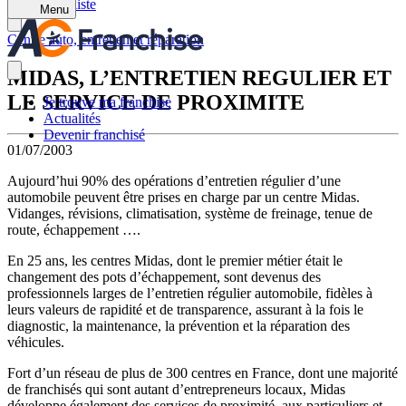
Retour à la liste
Menu
Centre auto, entretien et réparation
MIDAS, L’ENTRETIEN REGULIER ET
LE SERVICE DE PROXIMITE
Je trouve ma franchise
Actualités
Devenir franchisé
01/07/2003
Aujourd’hui 90% des opérations d’entretien régulier d’une
automobile peuvent être prises en charge par un centre Midas.
Vidanges, révisions, climatisation, système de freinage, tenue de
route, échappement ….
En 25 ans, les centres Midas, dont le premier métier était le
changement des pots d’échappement, sont devenus des
professionnels larges de l’entretien régulier automobile, fidèles à
leurs valeurs de rapidité et de transparence, assurant à la fois le
diagnostic, la maintenance, la prévention et la réparation des
véhicules.
Fort d’un réseau de plus de 300 centres en France, dont une majorité
de franchisés qui sont autant d’entrepreneurs locaux, Midas
développe également des services de proximité, aux particuliers et