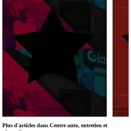
4,9
4,7
Apport personnel
Apport pe
10 000 €
15 000 €
Plus d'articles dans Centre auto, entretien et