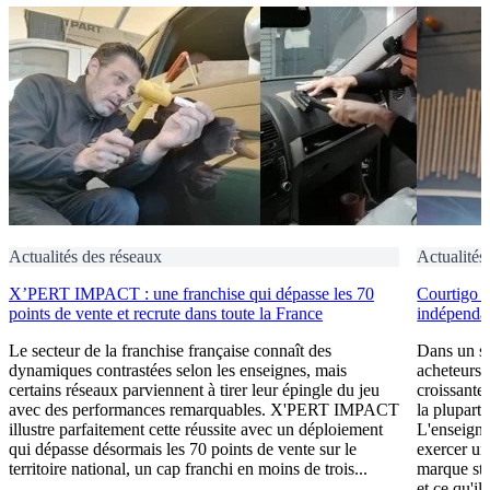
Actualités des réseaux
Actualités
X’PERT IMPACT : une franchise qui dépasse les 70
Courtigo : 
points de vente et recrute dans toute la France
indépendan
Le secteur de la franchise française connaît des
Dans un se
dynamiques contrastées selon les enseignes, mais
acheteurs 
certains réseaux parviennent à tirer leur épingle du jeu
croissante
avec des performances remarquables. X'PERT IMPACT
la plupart 
illustre parfaitement cette réussite avec un déploiement
L'enseigne
qui dépasse désormais les 70 points de vente sur le
exercer un
territoire national, un cap franchi en moins de trois...
marque st
et ce qu'il