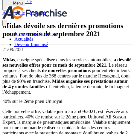
Retour à la liste
Menu
Automobile – Mobilité
Midas dévoile ses dernières promotions
pour ce mois de septembre 2021
Je trouve ma franchise
Actualités
Devenir franchisé
21/09/2021
Midas
, enseigne spécialisée dans les services automobiles,
a dévoilé
ses nouvelles offres pour ce mois de septembre 2021.
Le réseau
propose à ses clients
de nouvelles promotions
pour entretenir leurs
voitures. Fort de plus de 368 centres sur le marché Hexagonal, dont
plus de 90% en franchise,
Midas organise ses prestations autour
de 4 grandes familles :
L’entretien, la tenue de route, le freinage et
l’échappement.
40% sur le 2ème pneu Uniroyal
Cette nouvelle offre, valable jusqu’au 25/09/2021, est réservée aux
particuliers. 40% de remise sur le 2ème pneu Uniroyal All Season
Expert, la marque de pneumatiques américaine. Valable uniquement
pour une commande réalisée sur midas.fr dans les centres
participants avec la prestation de montage, équilibrage, valves de 2