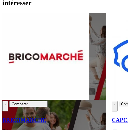
intéresser
Comparer
Comp
BRICOMARCHE
CAPC