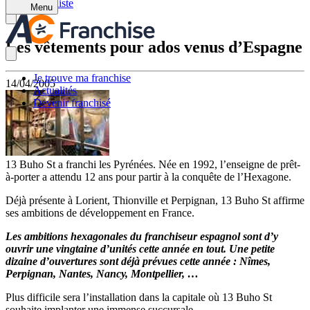
Retour à la liste
Menu
Les vêtements pour ados venus d’Espagne
Je trouve ma franchise
14/04/2005
Actualités
Devenir franchisé
13 Buho St a franchi les Pyrénées. Née en 1992, l’enseigne de prêt-
à-porter a attendu 12 ans pour partir à la conquête de l’Hexagone.
Déjà présente à Lorient, Thionville et Perpignan, 13 Buho St affirme
ses ambitions de développement en France.
Les ambitions hexagonales du franchiseur espagnol sont d’y
ouvrir une vingtaine d’unités cette année en tout. Une petite
dizaine d’ouvertures sont déjà prévues cette année : Nîmes,
Perpignan, Nantes, Nancy, Montpellier, …
Plus difficile sera l’installation dans la capitale où 13 Buho St
souhaite implanter une immense succursale.