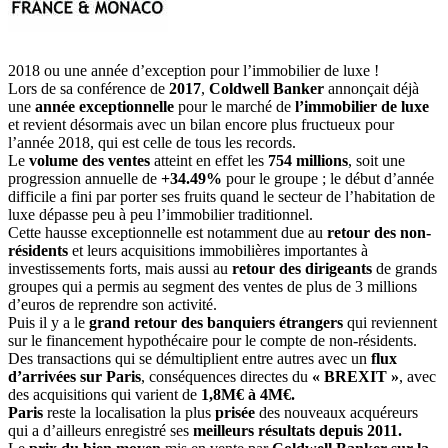
2018 ou une année d’exception pour l’immobilier de luxe !
Lors de sa conférence de
2017
,
Coldwell Banker
annonçait déjà
une
année exceptionnelle
pour le marché de
l’immobilier de luxe
et revient désormais avec un bilan encore plus fructueux pour
l’année 2018, qui est celle de tous les records.
Le
volume des ventes
atteint en effet les
754 millions
, soit une
progression annuelle de
+34.49%
pour le groupe ; le début d’année
difficile a fini par porter ses fruits quand le secteur de l’habitation de
luxe dépasse peu à peu l’immobilier traditionnel.
Cette hausse exceptionnelle est notamment due au
retour des non-
résidents
et leurs acquisitions immobilières importantes à
investissements forts, mais aussi au
retour des dirigeants
de grands
groupes qui a permis au segment des ventes de plus de 3 millions
d’euros de reprendre son activité.
Puis il y a le
grand retour des banquiers étrangers
qui reviennent
sur le financement hypothécaire pour le compte de non-résidents.
Des transactions qui se démultiplient entre autres avec un
flux
d’arrivées sur Paris
, conséquences directes du
« BREXIT »
, avec
des acquisitions qui varient de
1,8M€ à 4M€.
Paris
reste la localisation la plus
prisée
des nouveaux acquéreurs
qui a d’ailleurs enregistré ses
meilleurs résultats depuis 2011.