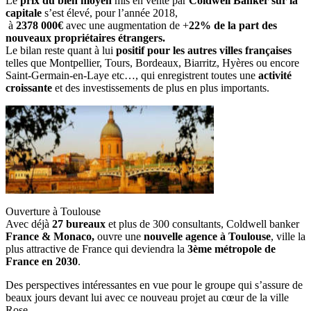
Le
prix du bien moyen
mis en vente par
Coldwell Banker sur la
capitale
s’est élevé, pour l’année 2018,
à
2378 000€
avec une augmentation de +
22% de la part des
nouveaux propriétaires étrangers.
Le bilan reste quant à lui
positif pour les autres villes françaises
telles que Montpellier, Tours, Bordeaux, Biarritz, Hyères ou encore
Saint-Germain-en-Laye etc…, qui enregistrent toutes une
activité
croissante
et des investissements de plus en plus importants.
Ouverture à Toulouse
Avec déjà
27 bureaux
et
plus de 300 consultants,
Coldwell banker
France & Monaco,
ouvre une
nouvelle agence à Toulouse
, ville la
plus attractive de France qui deviendra la
3ème métropole de
France en 2030
.
Des perspectives intéressantes en vue pour le groupe qui s’assure de
beaux jours devant lui avec ce nouveau projet au cœur de la ville
Rose.