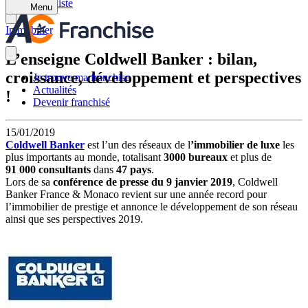
Retour à la liste
Menu
Immobilier
L’enseigne Coldwell Banker : bilan,
croissance, développement et perspectives
Je trouve ma franchise
Actualités
!
Devenir franchisé
15/01/2019
Coldwell Banker
est l’un des réseaux de l
’immobilier de luxe
les
plus importants au monde, totalisant
3000 bureaux
et plus de
91 000 consultants
dans
47 pays
.
Lors de sa
conférence de presse du 9 janvier 2019
, Coldwell
Banker France & Monaco revient sur une année record pour
l’immobilier de prestige et annonce le développement de son réseau
ainsi que ses perspectives 2019.