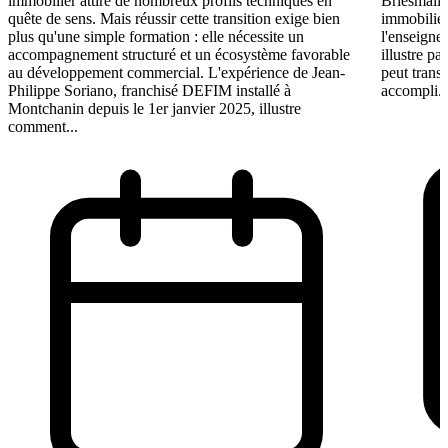
immobilier attire de nombreux profils techniques en
Briesmalie
quête de sens. Mais réussir cette transition exige bien
immobilier
plus qu'une simple formation : elle nécessite un
l'enseigne
accompagnement structuré et un écosystème favorable
illustre p
au développement commercial. L'expérience de Jean-
peut trans
Philippe Soriano, franchisé DEFIM installé à
accompli. 
Montchanin depuis le 1er janvier 2025, illustre
comment...