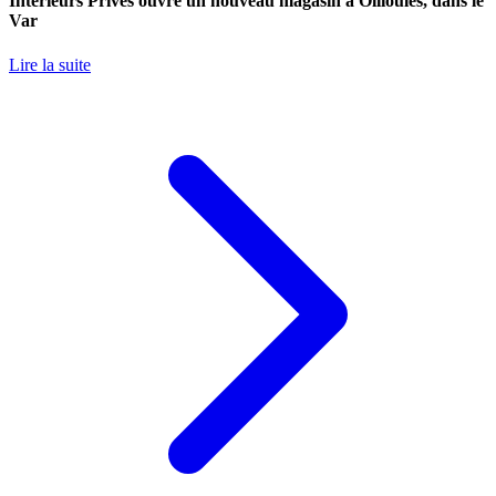
Intérieurs Privés ouvre un nouveau magasin à Ollioules, dans le
Var
Lire la suite