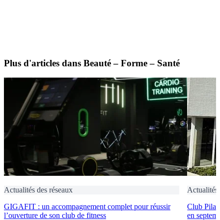
Plus d'articles dans Beauté – Forme – Santé
Actualités des réseaux
Actualités
GIGAFIT : un accompagnement complet pour réussir
Club Pilat
l’ouverture de son club de fitness
en septem