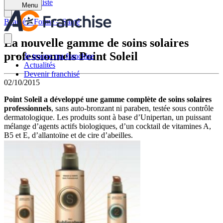
Retour à la liste
Menu
Beauté – Forme – Santé
La nouvelle gamme de soins solaires
professionnels Point Soleil
Je trouve ma franchise
Actualités
Devenir franchisé
02/10/2015
Point Soleil a développé une gamme complète de soins solaires
professionnels
, sans auto-bronzant ni paraben, testée sous contrôle
dermatologique. Les produits sont à base d’Unipertan, un puissant
mélange d’agents actifs biologiques, d’un cocktail de vitamines A,
B5 et E, d’allantoïne et de cire d’abeilles.