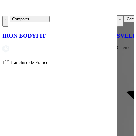
Comparer
Comp
IRON BODYFIT
SVEL
Clients
ère
1
franchise de France