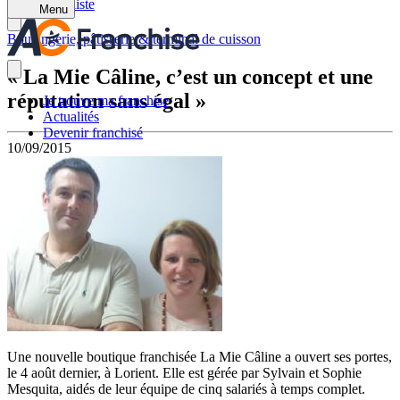
Retour à la liste
Menu
Boulangerie, pâtisserie & terminal de cuisson
« La Mie Câline, c’est un concept et une
réputation sans égal »
Je trouve ma franchise
Actualités
Devenir franchisé
10/09/2015
Une nouvelle boutique franchisée La Mie Câline a ouvert ses portes,
le 4 août dernier, à Lorient. Elle est gérée par Sylvain et Sophie
Mesquita, aidés de leur équipe de cinq salariés à temps complet.