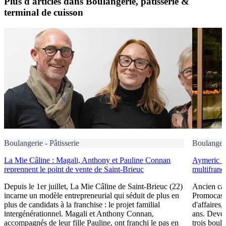
Plus d'articles dans Boulangerie, pâtisserie &
terminal de cuisson
Boulangerie - Pâtisserie
Boulangeri
La Mie Câline : Magali, Anthony et Pauline Connan
Aymeric B
reprennent le point de vente de Saint-Brieuc
multifranc
Depuis le 1er juillet, La Mie Câline de Saint-Brieuc (22)
Ancien cad
incarne un modèle entrepreneurial qui séduit de plus en
Promocash 
plus de candidats à la franchise : le projet familial
d'affaires,
intergénérationnel. Magali et Anthony Connan,
ans. Devenu
accompagnés de leur fille Pauline, ont franchi le pas en
trois boul