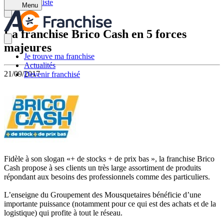
Retour à la liste
Menu
La franchise Brico Cash en 5 forces
majeures
Je trouve ma franchise
Actualités
21/09/2017
Devenir franchisé
Fidèle à son slogan «+ de stocks + de prix bas », la franchise Brico
Cash propose à ses clients un très large assortiment de produits
répondant aux besoins des professionnels comme des particuliers.
L’enseigne du Groupement des Mousquetaires bénéficie d’une
importante puissance (notamment pour ce qui est des achats et de la
logistique) qui profite à tout le réseau.