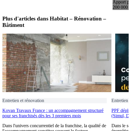
Apport pe
200 000 
Plus d'articles dans Habitat – Rénovation –
Bâtiment
Entretien et rénovation
Entretien 
Kovan Travaux France : un accompagnement structuré
PPF déploi
pour ses franchisés dès les 3 premiers mois
(Simul, D
Dans l'univers concurrentiel de la franchise, la qualité de
Dans le se
l'accompagnement constitue souvent le facteur
énergétiqu