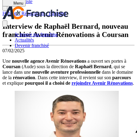
Retour à la liste
Menu
Habitat – Rénovation – Bâtiment
Interview de Raphaël Bernard, nouveau
franchisé Avenir Rénovations à Coursan
Je trouve ma franchise
Actualités
Devenir franchisé
07/02/2025
Une
nouvelle agence Avenir Rénovations
a ouvert ses portes à
Coursan
(Aude) sous la direction de
Raphaël Bernard
, qui se
lance dans une
nouvelle aventure professionnelle
dans le domaine
de la
rénovation
. Dans cette interview, il revient sur son
parcours
et explique
pourquoi il a choisi de
rejoindre Avenir Rénovations
.