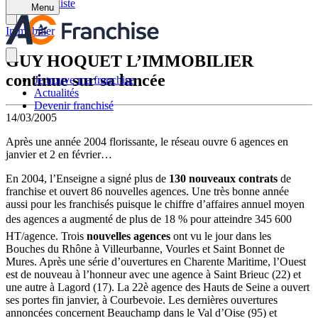
Retour à la liste
Menu
Immobilier
GUY HOQUET L’IMMOBILIER
continue sur sa lancée
Je trouve ma franchise
Actualités
Devenir franchisé
14/03/2005
Après une année 2004 florissante, le réseau ouvre 6 agences en
janvier et 2 en février…
En 2004, l’Enseigne a signé plus de
130 nouveaux contrats
de
franchise et ouvert 86 nouvelles agences. Une très bonne année
aussi pour les franchisés puisque le chiffre d’affaires annuel moyen
des agences a augmenté de plus de 18 % pour atteindre 345 600 
HT/agence. Trois
nouvelles agences
ont vu le jour dans les
Bouches du Rhône à Villeurbanne, Vourles et Saint Bonnet de
Mures. Après une série d’ouvertures en Charente Maritime, l’Ouest
est de nouveau à l’honneur avec une agence à Saint Brieuc (22) et
une autre à Lagord (17). La 22è agence des Hauts de Seine a ouvert
ses portes fin janvier, à Courbevoie. Les dernières ouvertures
annoncées concernent Beauchamp dans le Val d’Oise (95) et