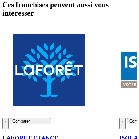
Ces franchises peuvent aussi vous
intéresser
Comparer
Comp
LAFORET FRANCE
ISOLA