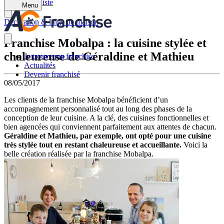
Retour à la liste
Menu
Décoration & linge de maison
Franchise Mobalpa : la cuisine stylée et
chaleureuse de Géraldine et Mathieu
Je trouve ma franchise
Actualités
Devenir franchisé
08/05/2017
Les clients de la franchise Mobalpa bénéficient d’un
accompagnement personnalisé tout au long des phases de la
conception de leur cuisine. A la clé, des cuisines fonctionnelles et
bien agencées qui conviennent parfaitement aux attentes de chacun.
Géraldine et Mathieu, par exemple, ont opté pour une cuisine
très stylée tout en restant chaleureuse et accueillante.
Voici la
belle création réalisée par la franchise Mobalpa.