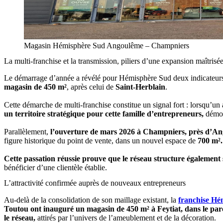
Magasin Hémisphère Sud Angoulême – Champniers
La multi-franchise et la transmission, piliers d’une expansion maîtrisé
Le démarrage d’année a révélé pour Hémisphère Sud deux indicateurs d
magasin de 450 m²
, après celui de
Saint-Herblain
.
Cette démarche de multi-franchise constitue un signal fort : lorsqu’un 
un territoire stratégique pour cette famille d’entrepreneurs,
démont
Parallèlement,
l’ouverture de mars 2026 à Champniers, près d’A
figure historique du point de vente, dans un nouvel espace de
700 m².
Cette passation réussie prouve que le réseau structure également 
bénéficier d’une clientèle établie.
L’attractivité confirmée auprès de nouveaux entrepreneurs
Au-delà de la consolidation de son maillage existant, la
franchise Hé
Toutou ont inauguré un magasin de 450 m² à Feytiat, dans le pa
le réseau,
attirés par l’univers de l’ameublement et de la décoration.