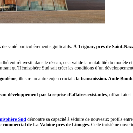
e
e santé particulièrement significatifs.
À Trignac, près de Saint-Naza
adhérent réinvestit dans le réseau, cela valide la rentabilité du modèle 
rant qu’Hémisphère Sud sait créer les conditions d’un développement p
ngoulême
, illustre un autre enjeu crucial :
la transmission. Aude Boudoi
son développement par la reprise d’affaires existantes
, offrant ains
misphère Sud
démontre sa capacité à séduire de nouveaux profils entr
rc commercial de La Valoine près de Limoges
. Cette troisième ouver