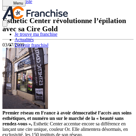
Retour à la liste
Menu
Esthetic Center révolutionne l’épilation
avec sa Cire Gold
Je trouve ma franchise
Actualités
03/07/2009
Devenir franchisé
Premier réseau en France à avoir démocratisé l’accès aux soins
esthétiques, et numéro un sur le marché de la « beauté sans
rendez-vous »,
Esthetic Center accentue encore sa différence en
lançant une cire unique, couleur Or. Elle alimentera désormais, en
exclusivité, les 150 instituts de son réseau.