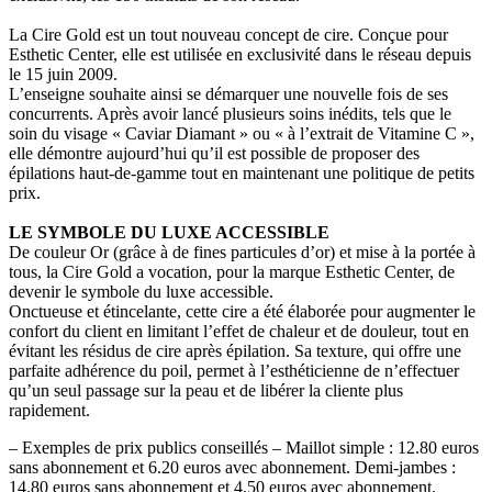
La Cire Gold est un tout nouveau concept de cire. Conçue pour
Esthetic Center, elle est utilisée en exclusivité dans le réseau depuis
le 15 juin 2009.
L’enseigne souhaite ainsi se démarquer une nouvelle fois de ses
concurrents. Après avoir lancé plusieurs soins inédits, tels que le
soin du visage « Caviar Diamant » ou « à l’extrait de Vitamine C »,
elle démontre aujourd’hui qu’il est possible de proposer des
épilations haut-de-gamme tout en maintenant une politique de petits
prix.
LE SYMBOLE DU LUXE ACCESSIBLE
De couleur Or (grâce à de fines particules d’or) et mise à la portée à
tous, la Cire Gold a vocation, pour la marque Esthetic Center, de
devenir le symbole du luxe accessible.
Onctueuse et étincelante, cette cire a été élaborée pour augmenter le
confort du client en limitant l’effet de chaleur et de douleur, tout en
évitant les résidus de cire après épilation. Sa texture, qui offre une
parfaite adhérence du poil, permet à l’esthéticienne de n’effectuer
qu’un seul passage sur la peau et de libérer la cliente plus
rapidement.
– Exemples de prix publics conseillés – Maillot simple : 12.80 euros
sans abonnement et 6.20 euros avec abonnement. Demi-jambes :
14.80 euros sans abonnement et 4.50 euros avec abonnement.