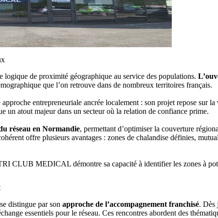
ux
ogique de proximité géographique au service des populations.
L’ouv
démographique que l’on retrouve dans de nombreux territoires français.
e approche entrepreneuriale ancrée localement : son projet repose sur la
ue un atout majeur dans un secteur où la relation de confiance prime.
e du réseau en Normandie
, permettant d’optimiser la couverture régiona
al cohérent offre plusieurs avantages : zones de chalandise définies, mutu
STRI CLUB MEDICAL démontre sa capacité à identifier les zones à poten
t
e distingue par son
approche de l’accompagnement franchisé
. Dès
échange essentiels pour le réseau. Ces rencontres abordent des thématiqu