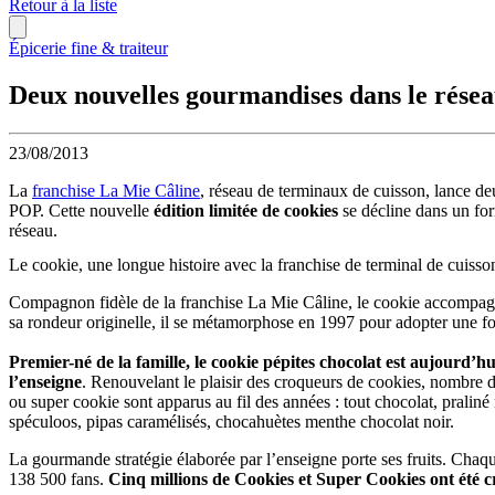
Retour à la liste
Épicerie fine & traiteur
Deux nouvelles gourmandises dans le résea
23/08/2013
La
franchise La Mie Câline
, réseau de terminaux de cuisson, lance d
POP. Cette nouvelle
édition limitée de cookies
se décline dans un fo
réseau.
Le cookie, une longue histoire avec la franchise de terminal de cuisso
Compagnon fidèle de la franchise La Mie Câline, le cookie accompagn
sa rondeur originelle, il se métamorphose en 1997 pour adopter une f
Premier-né de la famille, le cookie pépites chocolat est aujourd’h
l’enseigne
. Renouvelant le plaisir des croqueurs de cookies, nombre d
ou super cookie sont apparus au fil des années : tout chocolat, praliné 
spéculoos, pipas caramélisés, chocahuètes menthe chocolat noir.
La gourmande stratégie élaborée par l’enseigne porte ses fruits. Chaque
138 500 fans.
Cinq millions de Cookies et Super Cookies ont été 