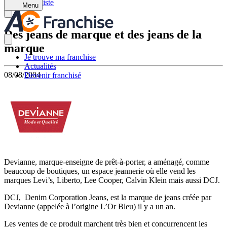
Retour à la liste
Menu
Des jeans de marque et des jeans de la
marque
Je trouve ma franchise
Actualités
08/08/2004
Devenir franchisé
Devianne, marque-enseigne de prêt-à-porter, a aménagé, comme
beaucoup de boutiques, un espace jeannerie où elle vend les
marques Levi’s, Liberto, Lee Cooper, Calvin Klein mais aussi DCJ.
DCJ,
Denim Corporation Jeans, est la marque de jeans créée par
Devianne (appelée à l’origine L’Or Bleu) il y a un an.
Les ventes de ce produit marchent très bien et concurrencent les