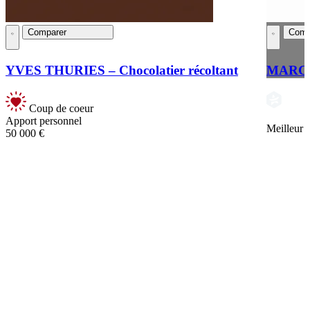
Comparer
Comp
YVES THURIES – Chocolatier récoltant
MARCH
Coup de coeur
Apport personnel
Meilleur 
50 000 €