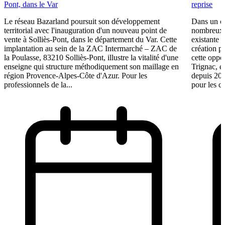
Pont, dans le Var
reprise
Le réseau Bazarland poursuit son développement
Dans un c
territorial avec l'inauguration d'un nouveau point de
nombreux e
vente à Solliès-Pont, dans le département du Var. Cette
existante 
implantation au sein de la ZAC Intermarché – ZAC de
création p
la Poulasse, 83210 Solliès-Pont, illustre la vitalité d'une
cette oppo
enseigne qui structure méthodiquement son maillage en
Trignac, e
région Provence-Alpes-Côte d'Azur. Pour les
depuis 201
professionnels de la...
pour les ca