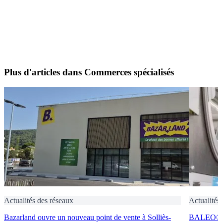
Plus d'articles dans Commerces spécialisés
Actualités des réseaux
Actualités
Bazarland ouvre un nouveau point de vente à Solliès-
BALEO® Tr