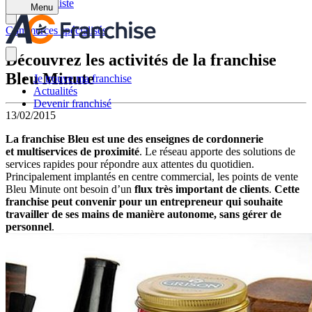
Retour à la liste
Menu
Commerces spécialisés
Découvrez les activités de la franchise
Bleu Minute
Je trouve ma franchise
Actualités
Devenir franchisé
13/02/2015
La franchise Bleu est une des enseignes de cordonnerie
et multiservices de proximité
. Le réseau apporte des solutions de
services rapides pour répondre aux attentes du quotidien.
Principalement implantés en centre commercial, les points de vente
Bleu Minute ont besoin d’un
flux très important de clients
.
Cette
franchise peut convenir pour un entrepreneur qui souhaite
travailler de ses mains de manière autonome, sans gérer de
personnel
.