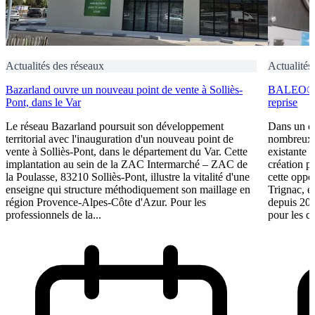
Actualités des réseaux
Actualités
Bazarland ouvre un nouveau point de vente à Solliès-
BALEO® Tr
Pont, dans le Var
reprise
Le réseau Bazarland poursuit son développement
Dans un c
territorial avec l'inauguration d'un nouveau point de
nombreux e
vente à Solliès-Pont, dans le département du Var. Cette
existante 
implantation au sein de la ZAC Intermarché – ZAC de
création p
la Poulasse, 83210 Solliès-Pont, illustre la vitalité d'une
cette oppo
enseigne qui structure méthodiquement son maillage en
Trignac, e
région Provence-Alpes-Côte d'Azur. Pour les
depuis 201
professionnels de la...
pour les ca