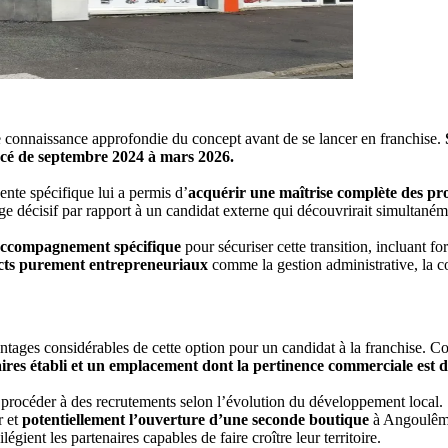
 connaissance approfondie du concept avant de se lancer en franchise.
ercé de septembre 2024 à mars 2026.
nte spécifique lui a permis d’
acquérir une maîtrise complète des proce
e décisif par rapport à un candidat externe qui découvrirait simultanéme
’accompagnement spécifique
pour sécuriser cette transition, incluant f
pects purement entrepreneuriaux
comme la gestion administrative, la c
tages considérables de cette option pour un candidat à la franchise. Con
ffaires établi et un emplacement dont la pertinence commerciale est d
 procéder à des recrutements selon l’évolution du développement local. Se
r et
potentiellement l’ouverture d’une seconde boutique
à Angoulême
gient les partenaires capables de faire croître leur territoire.