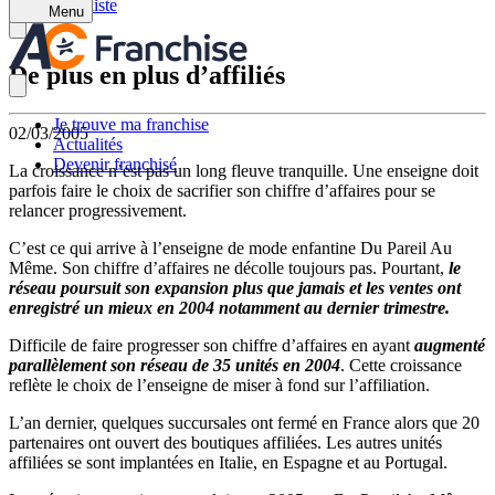
Retour à la liste
Menu
De plus en plus d’affiliés
Je trouve ma franchise
02/03/2005
Actualités
Devenir franchisé
La croissance n’est pas un long fleuve tranquille. Une enseigne doit
parfois faire le choix de sacrifier son chiffre d’affaires pour se
relancer progressivement.
C’est ce qui arrive à l’enseigne de mode enfantine Du Pareil Au
Même. Son chiffre d’affaires ne décolle toujours pas. Pourtant,
le
réseau poursuit son expansion plus que jamais et les ventes ont
enregistré un mieux en 2004 notamment au dernier trimestre.
Difficile de faire progresser son chiffre d’affaires en ayant
augmenté
parallèlement son réseau de 35 unités en 2004
. Cette croissance
reflète le choix de l’enseigne de miser à fond sur l’affiliation.
L’an dernier, quelques succursales ont fermé en France alors que 20
partenaires ont ouvert des boutiques affiliées. Les autres unités
affiliées se sont implantées en Italie, en Espagne et au Portugal.