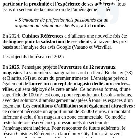
partie sur la proximité et l’expérience de ses adhérents
, tous
issus du secteur de la cuisine ou de l’aménagement intérieur.
«
S’entourer de professionnels passionnés est un
argument qui séduit nos clients
»,
a-t-il confié.
En 2024,
Cuisines Références
a d’ailleurs une nouvelle fois été
distinguée pour la satisfaction de ses clients
, à travers des prix
basés sur l’analyse des avis Google (Vasano et Wizville).
Les objectifs du réseau en 2025
En
2025
, l’enseigne projette
l’ouverture de 12 nouveaux
magasins
. Les premières inaugurations ont eu lieu à Buchelay (78)
et Biarritz (64) au cours du premier trimestre. L’enseigne prévoit
également de
lancer un concept de magasin dédié aux centres-
villes
, qui sera déployé dès cette année. Ce nouveau format, d’une
superficie de 100 m², est conçu pour répondre aux besoins urbains,
avec des solutions d’aménagement adaptées à tous les espaces d’un
logement.
Les conditions d’affiliation sont également attractives
:
ce concept nécessite un apport initial de 35 000 euros, un montant
inférieur à celui d’un magasin en zone commerciale. Ce modèle
reste toutefois réservé aux professionnels du secteur de
l’aménagement intérieur. Pour rencontrer de futurs adhérents, le
réseau Cuisines Références a lancé un « City Tour » à travers