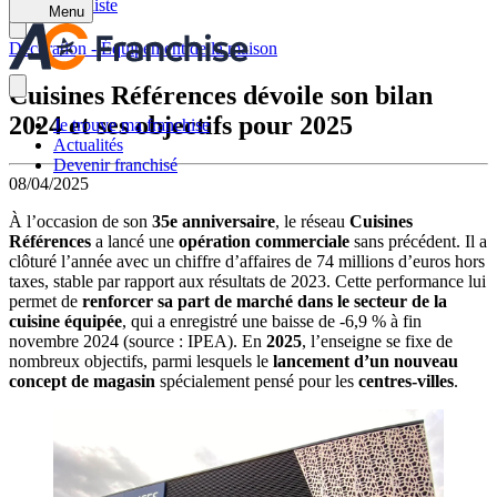
Retour à la liste
Menu
Décoration - Équipement de la maison
Cuisines Références dévoile son bilan
2024 et ses objectifs pour 2025
Je trouve ma franchise
Actualités
Devenir franchisé
08/04/2025
À l’occasion de son
35e anniversaire
, le réseau
Cuisines
Références
a lancé une
opération commerciale
sans précédent. Il a
clôturé l’année avec un chiffre d’affaires de 74 millions d’euros hors
taxes, stable par rapport aux résultats de 2023. Cette performance lui
permet de
renforcer sa part de marché dans le secteur de la
cuisine équipée
, qui a enregistré une baisse de -6,9 % à fin
novembre 2024 (source : IPEA). En
2025
, l’enseigne se fixe de
nombreux objectifs, parmi lesquels le
lancement d’un nouveau
concept de magasin
spécialement pensé pour les
centres-villes
.