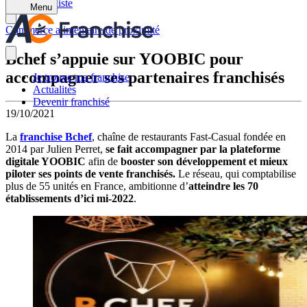
Retour à la liste
Menu
Commerce alimentaire de proximité
Bchef s’appuie sur YOOBIC pour
accompagner ses partenaires franchisés
Je trouve ma franchise
Actualités
Devenir franchisé
19/10/2021
La
franchise Bchef
, chaîne de restaurants Fast-Casual fondée en
2014 par Julien Perret,
se fait accompagner par la plateforme
digitale YOOBIC
afin de
booster son développement et mieux
piloter ses points de vente franchisés.
Le réseau, qui comptabilise
plus de 55 unités en France, ambitionne d’
atteindre les 70
établissements d’ici mi-2022
.