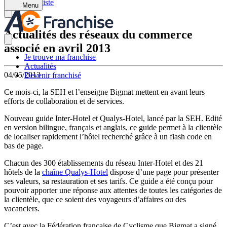
Retour à la liste
Menu
Actualités des réseaux du commerce
associé en avril 2013
Je trouve ma franchise
Actualités
04/05/2013
Devenir franchisé
Ce mois-ci, la SEH et l’enseigne Bigmat mettent en avant leurs
efforts de collaboration et de services.
Nouveau guide Inter-Hotel et Qualys-Hotel, lancé par la SEH. Edité
en version bilingue, français et anglais, ce guide permet à la clientèle
de localiser rapidement l’hôtel recherché grâce à un flash code en
bas de page.
Chacun des 300 établissements du réseau Inter-Hotel et des 21
hôtels de la
chaîne Qualys-Hotel
dispose d’une page pour présenter
ses valeurs, sa restauration et ses tarifs. Ce guide a été conçu pour
pouvoir apporter une réponse aux attentes de toutes les catégories de
la clientèle, que ce soient des voyageurs d’affaires ou des
vacanciers.
C’est avec la Fédération française de Cyclisme que Bigmat a signé