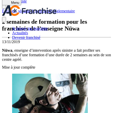
Retour à la liste
Menu
Écologie, sécurité & conformité réglementaire
2 semaines de formation pour les
franchisés de l’enseigne Nüwa
Je trouve ma franchise
Actualités
Devenir franchisé
13/11/2019
Nüwa
, enseigne d’intervention après sinistre a fait profiter ses
franchisés d’une formation d’une durée de 2 semaines au sein de son
centre agréé.
Mise à jour complète