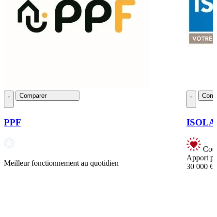
Comparer
Comp
PPF
ISOLA
Coup
Apport pe
Meilleur fonctionnement au quotidien
30 000 €