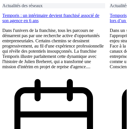
Actualités des réseaux
Actualités
Temporis : un intérimaire devient franchisé associé de
Temporis fo
son agence en 6 ans
lors d’un 
Dans l'univers de la franchise, tous les parcours ne
Dans un se
démarrent pas par une recherche active d'opportunités
l'appropri
entrepreneuriales. Certains chemins se dessinent
enjeu stra
progressivement, au fil d'une expérience professionnelle
Face à la 
qui révèle des potentiels insoupçonnés. La franchise
canaux de 
Temporis illustre parfaitement cette dynamique avec
entreprises
l'histoire de Julien Breheret, qui a transformé une
comme un l
mission d'intérim en projet de reprise d'agence....
Conscient 