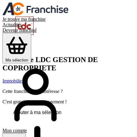
Je trouve ma franchise
Actualités
Devenir franchisé
Franchise
LDC GESTION DE
Ma sélection
COPROPRIETE
Immobilier
Cette franchise vous intéresse ?
C'est gratuit et sans engagement !
Ajouter à ma sélection
Mon compte