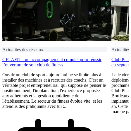
Actualités des réseaux
Actualités
GIGAFIT : un accompagnement complet pour réussir
Club Pilat
l’ouverture de son club de fitness
en septem
Ouvrir un club de sport aujourd'hui ne se limite plus à
Le leader 
installer des machines et à recruter des coachs. C'est un
déploiement
véritable projet entrepreneurial, qui suppose de penser le
prochaine 
positionnement, l'implantation, l'expérience proposée
Club Pilat
aux adhérents et la gestion quotidienne de
Bordeaux 
l'établissement. Le secteur du fitness évolue vite, et les
implantati
attendus des pratiquants avec lui :...
an. Cette 
marché par