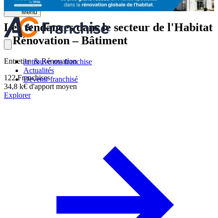
Menu
Les tendances dans le secteur de l'Habitat
– Rénovation – Bâtiment
Entretien & Rénovation
Je trouve ma franchise
Actualités
122
Franchises
Devenir franchisé
34,8 k€
d'apport moyen
Explorer