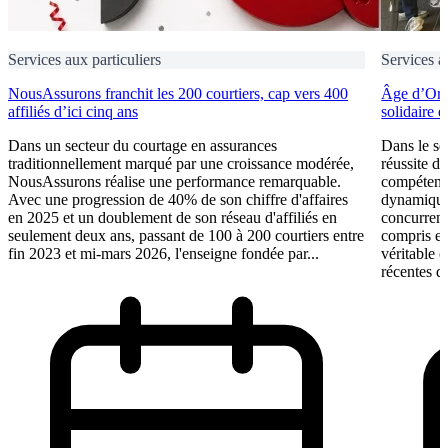
Services aux particuliers
Services a
NousAssurons franchit les 200 courtiers, cap vers 400
Âge d’Or S
affiliés d’ici cinq ans
solidaire 
Dans un secteur du courtage en assurances
Dans le se
traditionnellement marqué par une croissance modérée,
réussite d
NousAssurons réalise une performance remarquable.
compétence
Avec une progression de 40% de son chiffre d'affaires
dynamique 
en 2025 et un doublement de son réseau d'affiliés en
concurrent
seulement deux ans, passant de 100 à 200 courtiers entre
compris et 
fin 2023 et mi-mars 2026, l'enseigne fondée par...
véritable 
récentes du