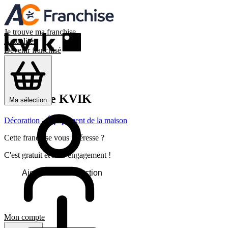
Je trouve ma franchise
Actualités
Devenir franchisé
Franchise
KVIK
Ma sélection
Décoration - Équipement de la maison
Cette franchise vous intéresse ?
C'est gratuit et sans engagement !
Ajouter à ma sélection
Mon compte