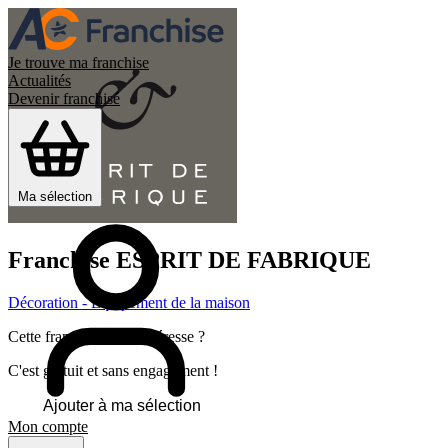
Je trouve ma franchise
Actualités
Devenir franchisé
Ma sélection
Franchise
ESPRIT DE FABRIQUE
Décoration - Équipement de la maison
Cette franchise vous intéresse ?
C'est gratuit et sans engagement !
Ajouter à ma sélection
Mon compte