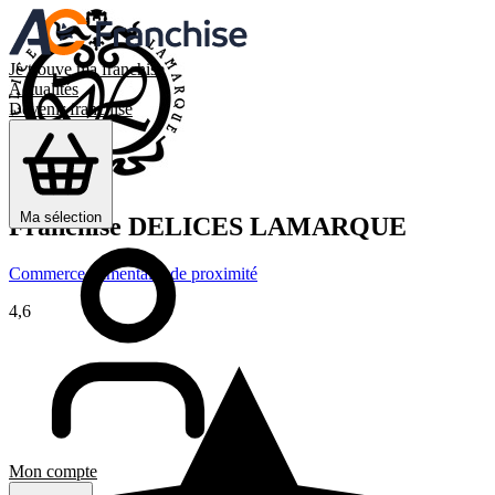
Je trouve ma franchise
Actualités
Devenir franchisé
Ma sélection
Franchise
DELICES LAMARQUE
Commerce alimentaire de proximité
4,6
Mon compte