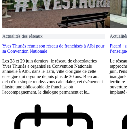
Actualités des réseaux
Actualités
Yves Thuriès réunit son réseau de franchisés à Albi pour
Picard : s
sa Convention Nationale
l’enseigne 
Les 28 et 29 juin derniers, le réseau de chocolateries
Le réseau 
Yves Thuriès a organisé sa Convention Nationale
rapproche 
annuelle à Albi, dans le Tarn, ville d'origine de cette
juin, l'ens
enseigne qui rayonne depuis plus de 30 ans. Bien au-
inauguré s
delà d'un simple rendez-vous calendaire, cet événement
territoire.
illustre une philosophie de franchise où
ouvertures
l'accompagnement, le dialogue permanent et le...
implanté e