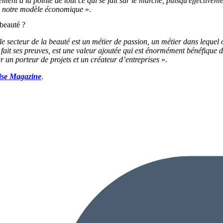
ent à la pointe de tout ce qui se fait sur le marché, puisqu'effectiveme
t à notre modèle économique
».
 beauté ?
, le secteur de la beauté est un métier de passion, un métier dans leque
fait ses preuves, est une valeur ajoutée qui est énormément bénéfique de
ur un porteur de projets et un créateur d’entreprises
».
ise Magazine
.